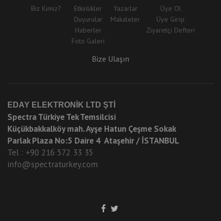
Biz Kimiz?
Etkinlikler
Yazarlar
Üye Ol
Duyurular
Makaleler
Üye Girişi
Haberler
Ziyaretçi Defteri
Foto Galeri
Bize Ulaşın
EDAY ELEKTRONİK LTD ŞTİ
Spectra Türkiye Tek Temsilcisi
Küçükbakkalköy mah. Ayşe Hatun Çeşme Sokak
Parlak Plaza No:5 Daire 4 Ataşehir / İSTANBUL
Tel : +90 216 572 33 35
info@spectraturkey.com