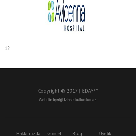
1
2
Copyright © 2017 | EDAY™
Website içeriği izinsiz kullanılamaz.
Hakkımızda
Güncel
Blog
Üyelik