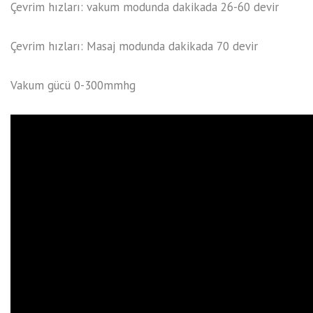
Çevrim hızları: vakum modunda dakikada 26-60 devir
Çevrim hızları: Masaj modunda dakikada 70 devir
Vakum gücü 0-300mmhg