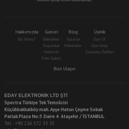
Website içeriği izinsiz kullanılamaz.
Hakkımızda
Güncel
Blog
Üyelik
Biz Kimiz?
Etkinlikler
Yazarlar
Üye Ol
Duyurular
Makaleler
Üye Girişi
Haberler
Ziyaretçi Defteri
Foto Galeri
Bize Ulaşın
EDAY ELEKTRONİK LTD ŞTİ
Spectra Türkiye Tek Temsilcisi
Küçükbakkalköy mah. Ayşe Hatun Çeşme Sokak
Parlak Plaza No:5 Daire 4 Ataşehir / İSTANBUL
Tel : +90 216 572 33 35